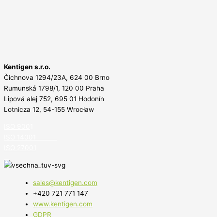
Kentigen s.r.o.
Čichnova 1294/23A, 624 00 Brno
Rumunská 1798/1, 120 00 Praha
Lipová alej 752, 695 01 Hodonín
Lotnicza 12, 54-155 Wrocław
ISO 900
1
ISO 14001
ISO 27001
sales@kentigen.com
+420 721 771 147
www.kentigen.com
GDPR