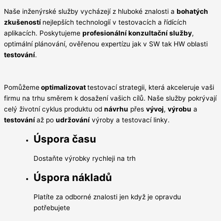
Naše inženýrské služby vycházejí z hluboké znalosti a
bohatých
zkušeností
nejlepších technologíí v testovacích a řídících
aplikacích. Poskytujeme
profesionální konzultační služby
,
optimální plánování, ověřenou expertízu jak v SW tak HW oblasti
testování
.
Pomůžeme
optimalizovat
testovací strategii, která akceleruje vaši
firmu na trhu směrem k dosažení vašich cílů. Naše služby pokrývají
celý životní cyklus produktu od
návrhu
přes
vývoj
,
výrobu
a
testování
až po
udržování
výroby a testovací linky.
Úspora času
Dostaňte výrobky rychleji na trh
Úspora nákladů
Platíte za odborné znalosti jen když je opravdu
potřebujete