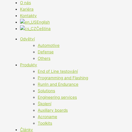
O nás
Kariéra
Kontakty
English
Čeština
Odvětví
Automotive
Defense
Others
Produkty
End of Line testování
Programming and Flashing
RunIn and Endurance
Solutions
Engineering services
Školení
Auxiliary boards
Acroname
Toolkits
Články