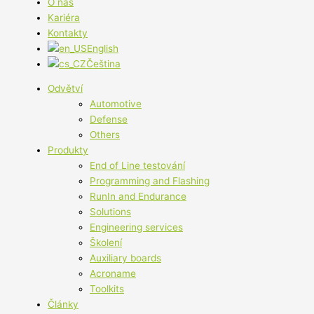
O nás
Kariéra
Kontakty
English
Čeština
Odvětví
Automotive
Defense
Others
Produkty
End of Line testování
Programming and Flashing
RunIn and Endurance
Solutions
Engineering services
Školení
Auxiliary boards
Acroname
Toolkits
Články