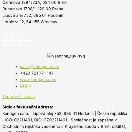
Čichnova 1294/23A, 624 00 Brno
Rumunská 1798/1, 120 00 Praha
Lipová alej 752, 695 01 Hodonín
Lotnicza 12, 54-155 Wrocław
ISO 900
1
ISO 14001
ISO 27001
sales@kentigen.com
+420 721 771 147
www.kentigen.com
GDPR
Youtube
Linkedin
Sídlo a fakturační adresa:
Kentigen s.r.o. |
Lipová alej 752, 695 01 Hodonín | Česká republika
|
IČO: 02211491, DIČ: CZ02211491 | S
polečnost je zapsána v
Obchodním rejstříku vedeného
u Krajského soudu v Brně, oddíl C,